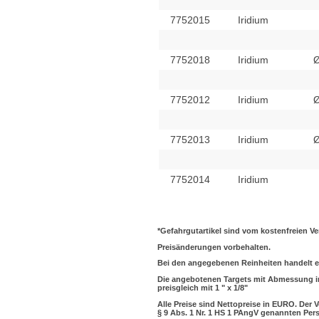
7752015
Iridium
7752018
Iridium
Ø
7752012
Iridium
Ø
7752013
Iridium
Ø
7752014
Iridium
*
Gefahrgutartikel sind vom kostenfreien V
Preisänderungen vorbehalten.
Bei den angegebenen Reinheiten handelt es
Die angebotenen Targets mit Abmessung in 
preisgleich mit 1 " x 1/8"
Alle Preise sind Nettopreise in EURO. Der 
§ 9 Abs. 1 Nr. 1 HS 1 PAngV genannten Per