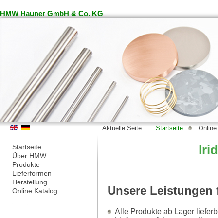
HMW Hauner GmbH & Co. KG
Aktuelle Seite:
Startseite
Online
Startseite
Iri
Über HMW
Produkte
Lieferformen
Herstellung
Unsere Leistungen f
Online Katalog
Alle Produkte ab Lager lieferba