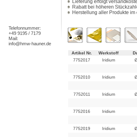
Lieferung erfolgt versandkost
Rabatt bei höheren Stückzahl
Herstellung aller Produkte im
Telefonnummer:
+49 9195 / 7179
Mail:
info@hmw-hauner.de
Artikel Nr.
Werkstoff
Du
7752017
Iridium
Ø
7752010
Iridium
Ø
7752011
Iridium
Ø
7752016
Iridium
7752019
Iridium
Ø