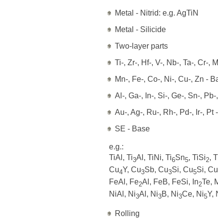
Metal - Nitrid: e.g. AgTiN
Metal - Silicide
Two-layer parts
Ti-, Zr-, Hf-, V-, Nb-, Ta-, Cr-,
Mn-, Fe-, Co-, Ni-, Cu-, Zn - 
Al-, Ga-, In-, Si-, Ge-, Sn-, Pb-
Au-, Ag-, Ru-, Rh-, Pd-, Ir-, Pt
SE - Base
e.g.:
TiAl, Ti
Al, TiNi, Ti
Sn
, TiSi
, T
3
6
5
2
Cu
Y, Cu
Sb, Cu
Si, Cu
Si, Cu
4
3
3
5
FeAl, Fe
Al, FeB, FeSi, In
Te, 
2
2
NiAl, Ni
Al, Ni
B, Ni
Ce, Ni
Y, 
3
3
3
5
Rolling