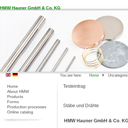
HMW Hauner GmbH & Co. KG
You are here:
Home
Uncategori
Testeintrag
Home
About HMW
Products
Forms
Stäbe und Drähte
Production processes
Online catalog
HMW Hauner GmbH & Co. K