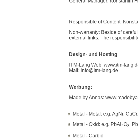
General Manager: Konstantin H
Responsible of Content: Konst
Non-warranty: Beside of carefully
external links. The responsibilit
Design- und Hosting
ITM-Lang Web:
www.itm-lang.d
Mail:
info@itm-lang.de
Werbung:
Made by Annas:
www.madebya
Metal - Metal: e.g. AgNi, Cu
Metal - Oxid: e.g. PbAl
O
, P
2
3
Metal - Carbid